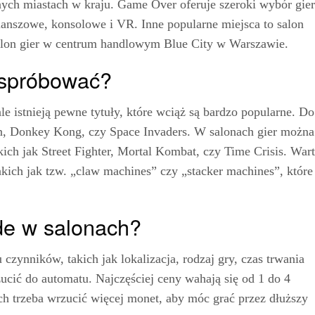
ych miastach w kraju. Game Over oferuje szeroki wybór gier
 planszowe, konsolowe i VR. Inne popularne miejsca to salon
alon gier w centrum handlowym Blue City w Warszawie.
 spróbować?
e istnieją pewne tytuły, które wciąż są bardzo popularne. Do
an, Donkey Kong, czy Space Invaders. W salonach gier można
ich jak Street Fighter, Mortal Kombat, czy Time Crisis. War
kich jak tzw. „claw machines” czy „stacker machines”, które
ade w salonach?
czynników, takich jak lokalizacja, rodzaj gry, czas trwania
zucić do automatu. Najczęściej ceny wahają się od 1 do 4
rych trzeba wrzucić więcej monet, aby móc grać przez dłuższy